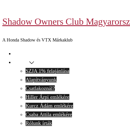
Skip
to
Shadow Owners Club Magyarorsz
content
A Honda Shadow és VTX Márkaklub
Kezdőlap
Rólunk
SZJA 1% felajánlása
Alapítványunk
Csatlakoznál?
Hiller Árpi emlékére
Kurcz Ádám emlékére
Csaba Attila emlékére
Rólunk írták