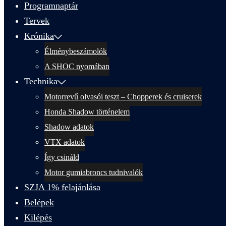
Programnaptár
Tervek
Krónika
Élménybeszámolók
A SHOC nyomában
Technika
Motorrevű olvasói teszt – Chopperek és cruiserek
Honda Shadow történelem
Shadow adatok
VTX adatok
Így csináld
Motor gumiabroncs tudnivalók
SZJA 1% felajánlása
Belépek
Kilépés