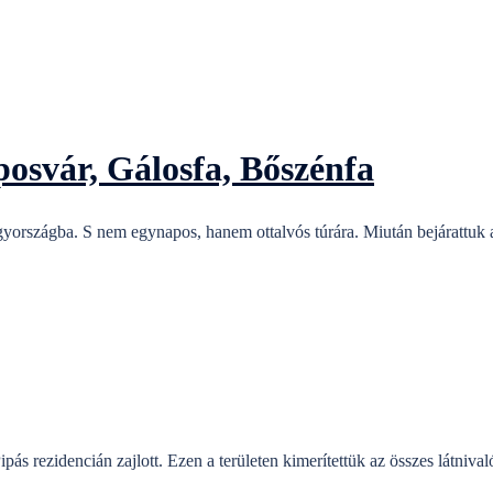
posvár, Gálosfa, Bőszénfa
yországba. S nem egynapos, hanem ottalvós túrára. Miután bejárattuk a
s rezidencián zajlott. Ezen a területen kimerítettük az összes látnival