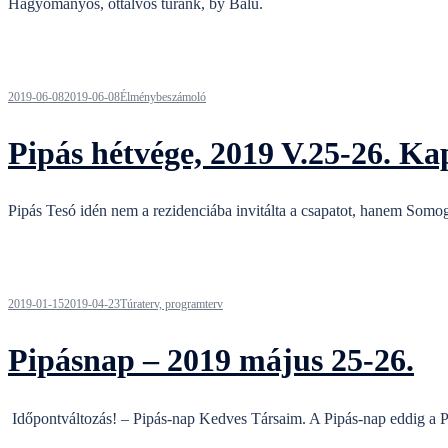
Hagyományos, ottalvós túránk, by Balu.
2019-06-08
2019-06-08
Élménybeszámoló
Pipás hétvége, 2019 V.25-26. Ka
Pipás Tesó idén nem a rezidenciába invitálta a csapatot, hanem Somog
2019-01-15
2019-04-23
Túraterv, programterv
Pipásnap – 2019 május 25-26.
Időpontváltozás! – Pipás-nap Kedves Társaim. A Pipás-nap eddig a Pipá