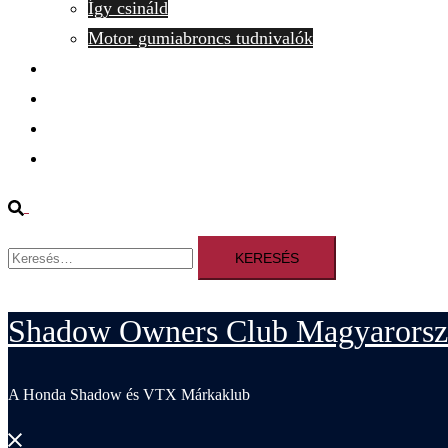
Így csináld
Motor gumiabroncs tudnivalók
SZJA 1% felajánlása
Belépek
Kilépés
Kapcsolat
Search
Keresés:
Shadow Owners Club Magyarorsz
A Honda Shadow és VTX Márkaklub
Close