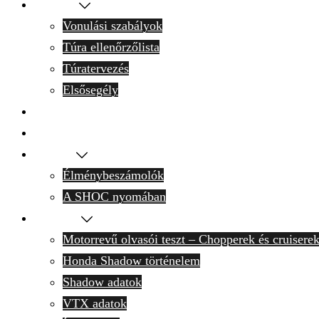
Motoron
Vonulási szabályok
Túra ellenőrzőlista
Túratervezés
Elsősegély
Programnaptár
Tervek
Krónika
Élménybeszámolók
A SHOC nyomában
Technika
Motorrevű olvasói teszt – Chopperek és cruisere
Honda Shadow történelem
Shadow adatok
VTX adatok