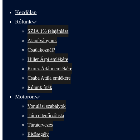
menu
Kezdőlap
Rólunk
SZJA 1% felajánlása
Alapítványunk
Csatlakoznál?
Hiller Árpi emlékére
Kurcz Ádám emlékére
Csaba Attila emlékére
Rólunk írták
Motoron
Vonulási szabályok
Túra ellenőrzőlista
Túratervezés
Elsősegély