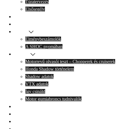
Túratervezés
Elsősegély
Programnaptár
Tervek
Krónika
Élménybeszámolók
A SHOC nyomában
Technika
Motorrevű olvasói teszt – Chopperek és cruiserek
Honda Shadow történelem
Shadow adatok
VTX adatok
Így csináld
Motor gumiabroncs tudnivalók
SZJA 1% felajánlása
Belépek
Kilépés
Kapcsolat