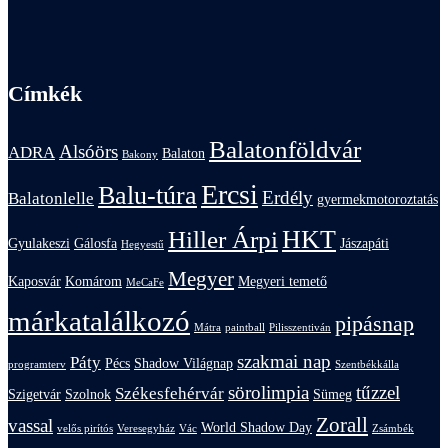
Címkék
Balatonföldvár
Alsóörs
ADRA
Balaton
Bakony
Ercsi
Balu-túra
Erdély
Balatonlelle
gyermekmotoroztatás
HKT
Hiller Árpi
Gyulakeszi
Gálosfa
Jászapáti
Hegyestű
Megyer
Kaposvár
Komárom
Megyeri temető
MeCaFe
márkatalálkozó
pipásnap
Mátra
paintball
Pilisszentiván
szakmai nap
Páty
Pécs
Shadow Világnap
programterv
Szentbékkálla
sörolimpia
tűzzel
Székesfehérvár
Szigetvár
Szolnok
Sümeg
Zorall
vassal
World Shadow Day
velős pirítós
Veresegyház
Vác
Zsámbék