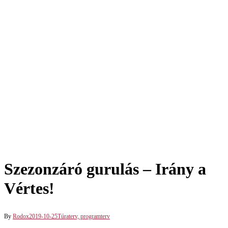
Szezonzáró gurulás – Irány a
Vértes!
By
Rodox
2019-10-25
Túraterv, programterv