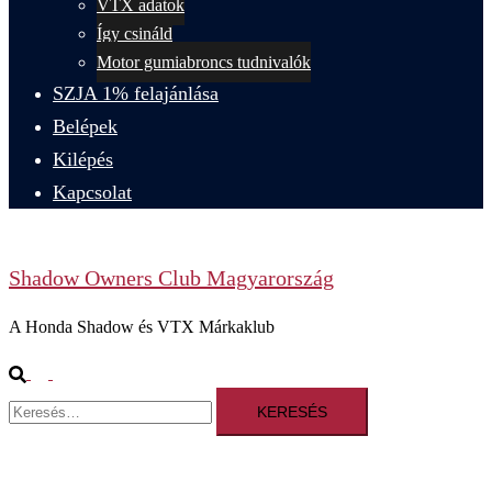
VTX adatok
Így csináld
Motor gumiabroncs tudnivalók
SZJA 1% felajánlása
Belépek
Kilépés
Kapcsolat
Shadow Owners Club Magyarország
A Honda Shadow és VTX Márkaklub
Search
Toggle
Keresés:
menu