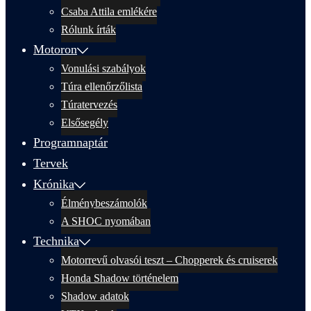
Csaba Attila emlékére
Rólunk írták
Motoron
Vonulási szabályok
Túra ellenőrzőlista
Túratervezés
Elsősegély
Programnaptár
Tervek
Krónika
Élménybeszámolók
A SHOC nyomában
Technika
Motorrevű olvasói teszt – Chopperek és cruiserek
Honda Shadow történelem
Shadow adatok