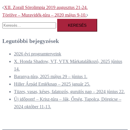
Post
XII. Zorall Sörolimpia 2019 augusztus 21-24.
navigation
Törölve – Muravidék-túra – 2020 május 9-10.
Keresés:
Legutóbbi bejegyzések
2026 évi programterveink
X. Honda Shadow, VT, VTX Márkatalálkozó, 2025 június
14.
Baranya-túra, 2025 május 29 – június 1.
Hiller Árpád Emléknap – 2025 január 25.
Tüzes, vasas, késes, falatozós, gurulós nap – 2024 június 22.
Új időpont! – Krisz-túra – Ják, Őrség, Tapolca, Dörgicse –
2024 október 11-13.