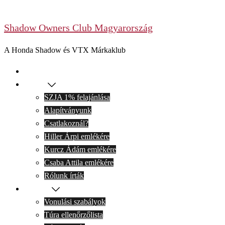
Skip
to
Shadow Owners Club Magyarország
content
A Honda Shadow és VTX Márkaklub
Kezdőlap
Rólunk
SZJA 1% felajánlása
Alapítványunk
Csatlakoznál?
Hiller Árpi emlékére
Kurcz Ádám emlékére
Csaba Attila emlékére
Rólunk írták
Motoron
Vonulási szabályok
Túra ellenőrzőlista