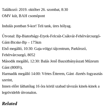
Találkozó: 2019. október 26. szombat, 8:30
OMV kút, BAH csomópont
Indulás pontban 9-kor! Teli tank, üres hólyag.
Útvonal: Bp-Biatorbágy-Etyek-Felcsút-Csákvár-Fehérvárcsurgó-
Gánt-Bicske-Bp – 175km
Első megálló, 10:30: Gaja-völgyi tájcentrum, Parkírozó,
Fehérvárcsurgó, 8052
Második megálló, 12:30: Balás Jenő Bauxitbányászati Múzeum
Gánt (800Ft),
Harmadik megálló 14:00: Vértes Étterem, Gánt -fizetés fogyasztás
szerint,
Innen előre láthatólag 16 óra körül szabad távozás kinek-kinek a
legrövidebb útvonalon.
Related