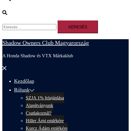
Search
Keresés:
Shadow Owners Club Magyarország
A Honda Shadow és VTX Márkaklub
Close
menu
Kezdőlap
Rólunk
SZJA 1% felajánlása
Alapítványunk
Csatlakoznál?
Hiller Árpi emlékére
Kurcz Ádám emlékére