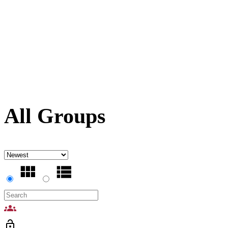
All Groups
groups
lock_open