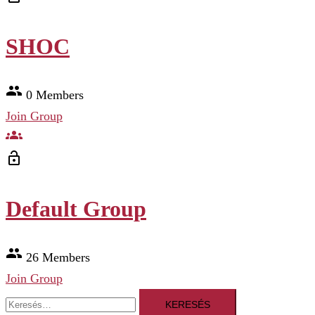
SHOC
group
0 Members
Join Group
groups
lock_open
Default Group
group
26 Members
Join Group
Keresés: