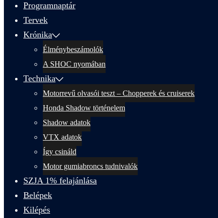
Programnaptár
Tervek
Krónika
Élménybeszámolók
A SHOC nyomában
Technika
Motorrevű olvasói teszt – Chopperek és cruiserek
Honda Shadow történelem
Shadow adatok
VTX adatok
Így csináld
Motor gumiabroncs tudnivalók
SZJA 1% felajánlása
Belépek
Kilépés