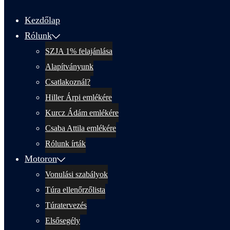
menu
Kezdőlap
Rólunk
SZJA 1% felajánlása
Alapítványunk
Csatlakoznál?
Hiller Árpi emlékére
Kurcz Ádám emlékére
Csaba Attila emlékére
Rólunk írták
Motoron
Vonulási szabályok
Túra ellenőrzőlista
Túratervezés
Elsősegély