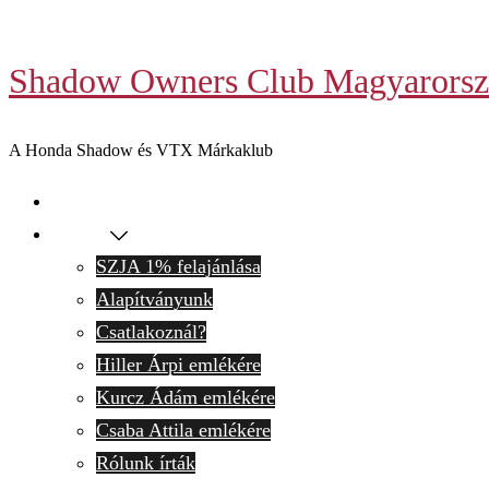
Skip
to
Shadow Owners Club Magyarorsz
content
A Honda Shadow és VTX Márkaklub
Kezdőlap
Rólunk
SZJA 1% felajánlása
Alapítványunk
Csatlakoznál?
Hiller Árpi emlékére
Kurcz Ádám emlékére
Csaba Attila emlékére
Rólunk írták