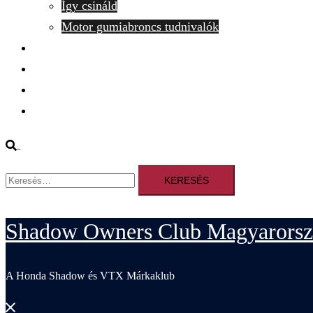
Így csináld
Motor gumiabroncs tudnivalók
SZJA 1% felajánlása
Belépek
Kilépés
Kapcsolat
Search
Keresés:
Shadow Owners Club Magyarorsz
A Honda Shadow és VTX Márkaklub
Close