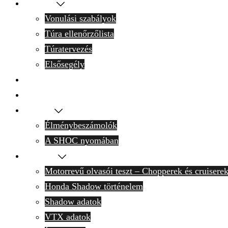
Motoron
Vonulási szabályok
Túra ellenőrzőlista
Túratervezés
Elsősegély
Programnaptár
Tervek
Krónika
Élménybeszámolók
A SHOC nyomában
Technika
Motorrevű olvasói teszt – Chopperek és cruisere
Honda Shadow történelem
Shadow adatok
VTX adatok